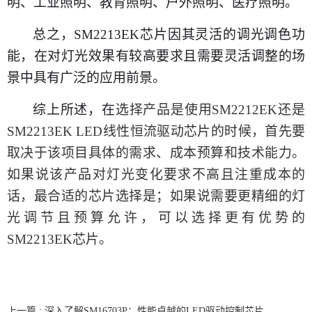
明
、
工业照明
、
教育照明
、
户外照明
、
医疗照明
。
总之，
SM2213EK芯片因其灵活的调光调色功
能，在对灯光效果有较高要求且需要灵活调整的场
景中具有广泛的应用前景。
综上所述，在
选择
产品是使用
SM2212EK还是
SM2213EK
LED线性恒流驱动芯片
的时候，首先要
取决于
该
项目
具体的
需求、成本预算和技术能力。
如果
说该产品
对灯光变化要求不高且注重成本
的
话，最合适的芯片选择是；如果说
需要更精细的灯
光调节且预算允许，
可以选择更有优势的
SM2213EK
芯片。
上一篇 : 深入了解SM16703P：性能卓越的LED驱动控制芯片