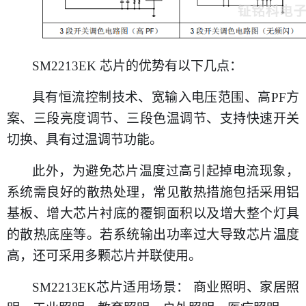
SM2213EK 芯片
的
优势
有以下几点
：
具有
恒流控制技术
、
宽输入电压范围
、
高
PF方
案
、
三段亮度调节
、
三段色温调节
、
支持快速开关
切换
、
具有过温调节功能。
此外，为避免芯片温度过高引起掉电流现象，
系统需良好的散热处理，常见散热措施包括采用铝
基板、增大芯片衬底的覆铜面积以及增大整个灯具
的散热底座等。若系统输出功率过大导致芯片温度
高，还可采用多颗芯片并联使用。
SM2213EK芯片适用场景： 商业照明
、
家居照