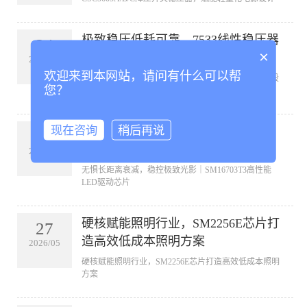
极致稳压低耗可靠，7533线性稳压器
24
×
赋能音视频通信设备稳定供电
2026/06
欢迎来到本网站，请问有什么可以帮
极致稳压低耗可靠，7533线性稳压器赋能音视频通信设
您？
备稳定供电
现在咨询
稍后再说
无惧长距离衰减，稳控极致光影｜
09
SM16703T3高性能LED驱动芯片
2026/06
无惧长距离衰减，稳控极致光影｜SM16703T3高性能
LED驱动芯片
硬核赋能照明行业，SM2256E芯片打
27
造高效低成本照明方案
2026/05
硬核赋能照明行业，SM2256E芯片打造高效低成本照明
方案