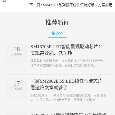
下一篇 : SM4A20T系列低压线性恒流灯带IC方案应用
推荐新闻
更多>>
SM16703P LED智能景观驱动芯片：
18
实现高效能、低功耗
2023/07
​随着科技的不断发展，LED照明技术已经成为了现代生
活中不可或缺的一部分。而SM16703PLED智能...
了解SM2082EGS LED线性恒流芯片
17
看这篇文章就够了
2023/07
​SM2082EGS，一颗电力与浪漫交融的小芯片，带着你进
入LED的世界。它独步单通道，却凝聚了无比的...